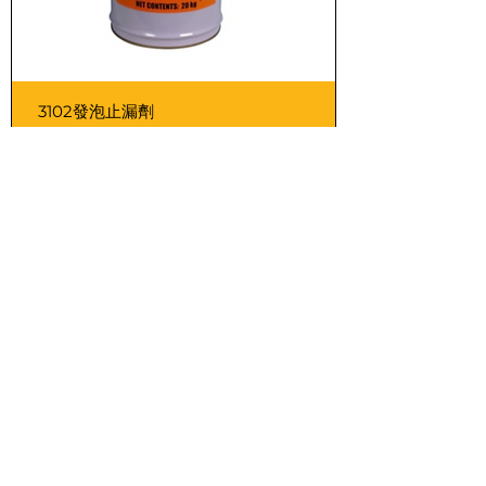
3102發泡止漏劑
3103親水型灌注止漏劑