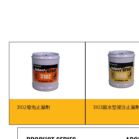
3102發泡止漏劑
3103親水型灌注止漏