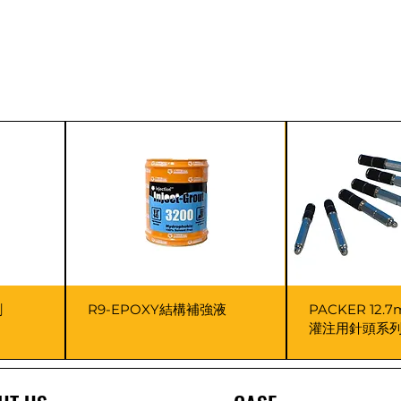
劑
R9-EPOXY結構補強液
PACKER 12
灌注用針頭系