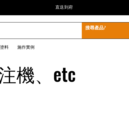
​直送到府
德展國際
塗料
施作實例
機、etc