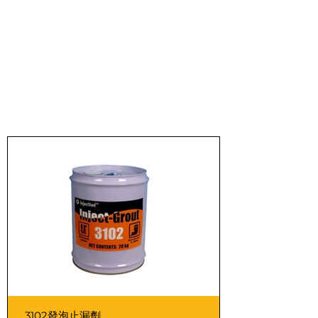
3102發泡止漏劑