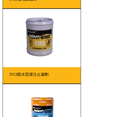
3103親水型灌注止漏劑