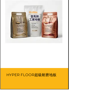
HYPER FLOOR超級耐磨地板
W-400-油性透明防