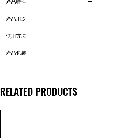
產品特性
型之丙烯酸酯類防水膜，主要成份有壓克
力樹脂及特殊的彈性膠（人造橡膠）與抗
1. 著色性強，可兼做外牆裝飾之防水層具
老化性的助劑聚合而成的。經塗佈、乾燥
產品用途
高度韌性，抗紫外線及老化性良好
後，將形成一整體性，無接縫耐候性佳，
2. 可做為最上層或斜面層曝露型之防水層
兼具隔熱效果的防水層，具有良好的附著
1. 新、舊屋頂
有隔熱之效果。（不用加蓋隔熱磚） 耐候
使用方法
力與延長性，不虞地層的龜裂而漏水。一
2. 石棉瓦及瀝青混凝面
性良好，在溫度－５℃∼＋１００℃之間，
般而言，具有隔熱性能的防水塗料，大多
3. 金屬屋面、木質屋面、油毛氈之屋面均
不影響品質之穩定
每次塗佈之使用量約為 0.8 kg/㎡。
呈現黑色狀，對於建築物外觀會有負面的
可施工。
產品包裝
3. 施工容易，可以用不織布做為夾層補
1mm 之厚度（完工乾燥後）約需 2 kg/
影響；而壓克力龍是新型淺色系防水塗
4. 外牆、擋風牆之防水。
強，並維持均勻的厚度，確保防水之效
㎡。
料，屬於合成樹脂系；除了提供高度防水
W300高彈性外牆塗料
果 無毒、無臭、無公害
可以不織布做為補強之用。
效能之外，對建築物室內隔熱亦有良好效
20KG塑膠桶包裝
4. 接著性良好，因是水溶性的，故可以滲
兩次塗佈，有效厚度2mm以上，包括不
果。壓克力龍以淺色呈現，具有高度的著
透至水泥面之底層，不虞剝落。
織布。
色性，不但不會影響建築物外觀，反而能
RELATED PRODUCTS
夠以此材料作一種裝飾作用。